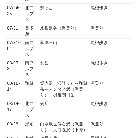
07/24~
北ア
蝶ヶ岳
尾根歩き
25
ルプ
ス
07/31
奥多
水根沢谷（沢登り）
沢登り
摩
07/31~
南ア
鳳凰三山
尾根歩き
8/1
ルプ
ス
08/07~
南ア
北岳
尾根歩き
8
ルプ
ス
08/11~
和賀
堀内沢（沢登り）～和賀
沢登り
14
岳～マンダノ沢（沢登
り）～羽後朝日岳
08/14~
北ア
剱岳
尾根歩き
17
ルプ
ス
08/28
那須
白水沢左俣右沢（沢登
沢登り
り）～大白森沢（下降）