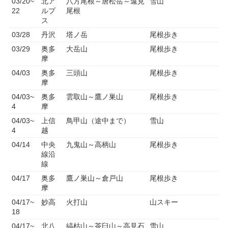
03/20~
北ア
八方尾根～唐松岳～遠見
雪山
22
ルプ
尾根
ス
03/28
丹沢
塔ノ岳
尾根歩き
03/29
奥多
大岳山
尾根歩き
摩
04/03
奥多
三頭山
尾根歩き
摩
04/03~
奥多
雲取山～鷹ノ巣山
尾根歩き
4
摩
04/03~
上信
鳥甲山（途中まで）
雪山
4
越
04/14
中央
九鬼山～高柄山
尾根歩き
線沿
線
04/17
奥多
鷹ノ巣山～倉戸山
尾根歩き
摩
04/17~
妙高
火打山
山スキー
18
04/17~
北八
縞枯山～茶臼山～高見石
雪山