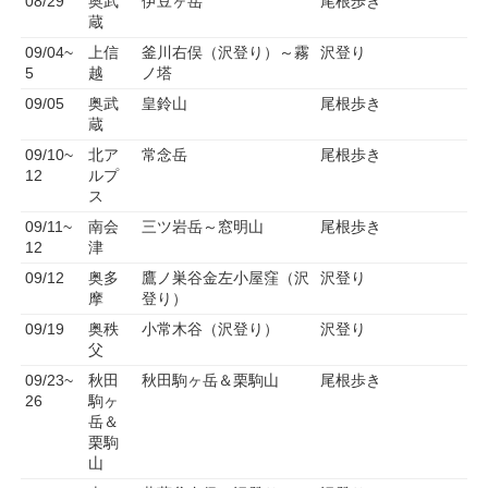
08/29
奥武
伊豆ヶ岳
尾根歩き
蔵
09/04~
上信
釜川右俣（沢登り）～霧
沢登り
5
越
ノ塔
09/05
奥武
皇鈴山
尾根歩き
蔵
09/10~
北ア
常念岳
尾根歩き
12
ルプ
ス
09/11~
南会
三ツ岩岳～窓明山
尾根歩き
12
津
09/12
奥多
鷹ノ巣谷金左小屋窪（沢
沢登り
摩
登り）
09/19
奥秩
小常木谷（沢登り）
沢登り
父
09/23~
秋田
秋田駒ヶ岳＆栗駒山
尾根歩き
26
駒ヶ
岳＆
栗駒
山