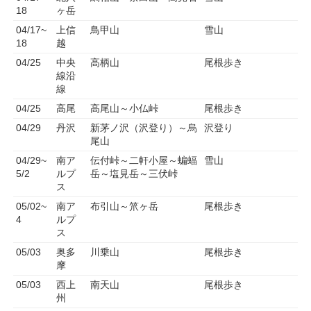
18
ヶ岳
04/17~
上信
鳥甲山
雪山
18
越
04/25
中央
高柄山
尾根歩き
線沿
線
04/25
高尾
高尾山～小仏峠
尾根歩き
04/29
丹沢
新茅ノ沢（沢登り）～烏
沢登り
尾山
04/29~
南ア
伝付峠～二軒小屋～蝙蝠
雪山
5/2
ルプ
岳～塩見岳～三伏峠
ス
05/02~
南ア
布引山～笊ヶ岳
尾根歩き
4
ルプ
ス
05/03
奥多
川乗山
尾根歩き
摩
05/03
西上
南天山
尾根歩き
州