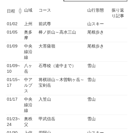
山域
コース
山行形態
振り返
日程
り記事
01/02
上州
前武尊
山スキー
01/05
奥多
棒ノ折山～高水三山
尾根歩き
摩
01/09
中央
大菩薩嶺
尾根歩き
線沿
線
01/09~
八ヶ
石尊稜（途中まで）
雪山
10
岳
01/15~
中ア
将棋頭山～木曽駒ヶ岳～
雪山
17
ルプ
宝剣岳
ス
01/17
中央
入笠山
雪山
線沿
線
01/23~
奥秩
甲武信岳
雪山
24
父
01/30
上信
四阿山
山スキー