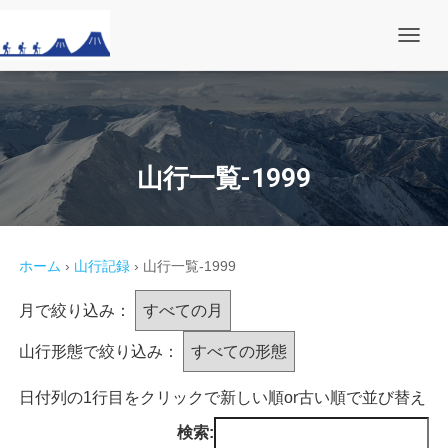
ナ
ビ
ゲ
ー
シ
ョ
ン
を
山行一覧-1999
切
り
替
え
ホーム
›
山行記録
›
山行一覧-1999
月で絞り込み：
山行形態で絞り込み：
日付列の1行目をクリックで新しい順or古い順で並び替え
検索: