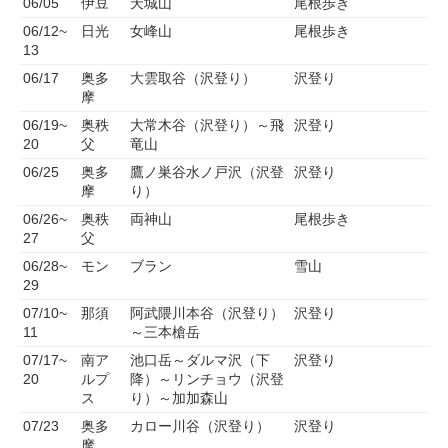
06/05
伊豆
天城山
尾根歩き
06/12~
日光
女峰山
尾根歩き
13
06/17
奥多
大雲取谷（沢登り）
沢登り
摩
06/19~
奥秩
大常木谷（沢登り）～飛
沢登り
20
父
竜山
06/25
奥多
鷹ノ巣谷水ノ戸沢（沢登
沢登り
摩
り）
06/26~
奥秩
両神山
尾根歩き
27
父
06/28~
モン
ブラン
雪山
29
07/10~
那須
阿武隈川本谷（沢登り）
沢登り
11
～三本槍岳
07/17~
南ア
池口岳～ダルマ沢（下
沢登り
20
ルプ
降）～リンチョウ（沢登
ス
り）～加加森山
07/23
奥多
カロー川谷（沢登り）
沢登り
摩