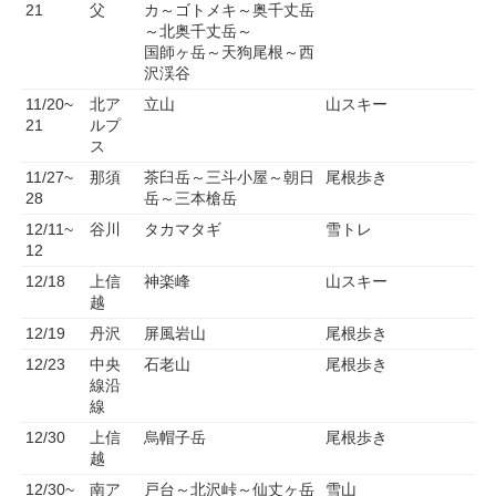
21
父
カ～ゴトメキ～奥千丈岳
～北奥千丈岳～
国師ヶ岳～天狗尾根～西
沢渓谷
11/20~
北ア
立山
山スキー
21
ルプ
ス
11/27~
那須
茶臼岳～三斗小屋～朝日
尾根歩き
28
岳～三本槍岳
12/11~
谷川
タカマタギ
雪トレ
12
12/18
上信
神楽峰
山スキー
越
12/19
丹沢
屏風岩山
尾根歩き
12/23
中央
石老山
尾根歩き
線沿
線
12/30
上信
烏帽子岳
尾根歩き
越
12/30~
南ア
戸台～北沢峠～仙丈ヶ岳
雪山