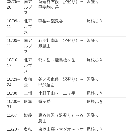
09/25~
南ア
黄蓮谷右俣（沢登り）～
沢登り
26
ルプ
甲斐駒ヶ岳
ス
10/09~
北ア
燕岳～餓鬼岳
尾根歩き
11
ルプ
ス
10/09~
南ア
石空川南沢（沢登り）～
沢登り
11
ルプ
鳳凰山
ス
10/16~
北ア
爺ヶ岳～鹿島槍ヶ岳
尾根歩き
17
ルプ
ス
10/23~
奥秩
釜ノ沢東俣（沢登り）～
沢登り
24
父
甲武信岳
10/30
上州
小野子山～十二ヶ岳
尾根歩き
10/30~
尾瀬
燧ヶ岳
尾根歩き
31
11/07
妙義
裏谷急沢（沢登り）～谷
沢登り
急山
11/20~
奥秩
東奥山窪～大ダオ～トサ
尾根歩き