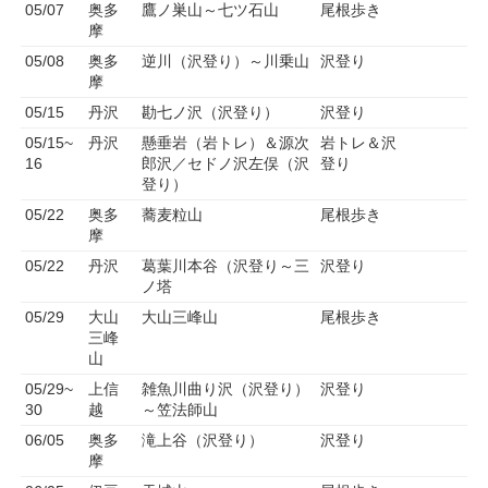
05/07
奥多
鷹ノ巣山～七ツ石山
尾根歩き
摩
05/08
奥多
逆川（沢登り）～川乗山
沢登り
摩
05/15
丹沢
勘七ノ沢（沢登り）
沢登り
05/15~
丹沢
懸垂岩（岩トレ）＆源次
岩トレ＆沢
16
郎沢／セドノ沢左俣（沢
登り
登り）
05/22
奥多
蕎麦粒山
尾根歩き
摩
05/22
丹沢
葛葉川本谷（沢登り～三
沢登り
ノ塔
05/29
大山
大山三峰山
尾根歩き
三峰
山
05/29~
上信
雑魚川曲り沢（沢登り）
沢登り
30
越
～笠法師山
06/05
奥多
滝上谷（沢登り）
沢登り
摩