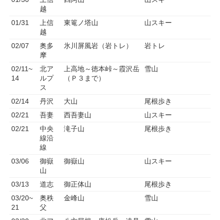
越
01/31
上信
東篭ノ塔山
山スキー
越
02/07
奥多
氷川屏風岩（岩トレ）
岩トレ
摩
02/11~
北ア
上高地～徳本峠～霞沢岳
雪山
14
ルプ
（Ｐ３まで）
ス
02/14
丹沢
大山
尾根歩き
02/21
吾妻
西吾妻山
山スキー
02/21
中央
滝子山
尾根歩き
線沿
線
03/06
御嶽
御嶽山
山スキー
山
03/13
道志
御正体山
尾根歩き
03/20~
奥秩
金峰山
雪山
21
父