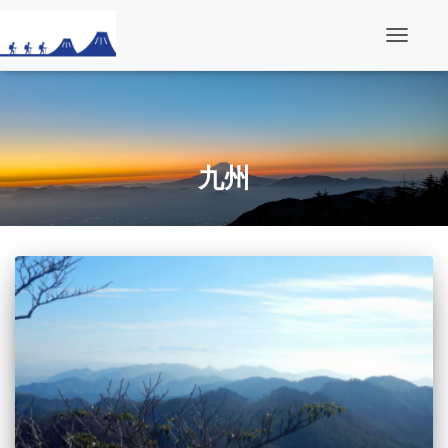
ナ
ビ
ゲ
ー
シ
ョ
ン
を
九州
切
り
替
え