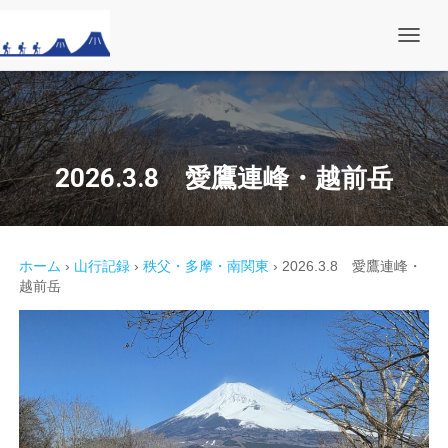
ナ
ビ
ゲ
ー
シ
ョ
ン
を
2026.3.8 愛鷹連峰・越前岳
切
り
替
え
ホーム
›
山行記録
›
秩父・多摩・南関東
›
2026.3.8 愛鷹連峰・
越前岳