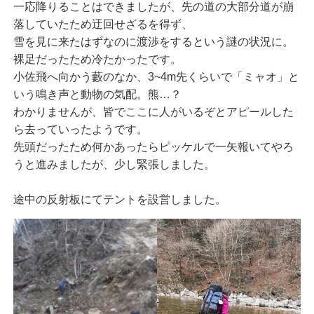
一応降りることはできましたが、先の道の大部分道が崩
落していたため迂回せざるを得ず、
雪を見に来たはずなのに渡渉をするという謎の状況に。
裸足だったため冷たかったです。
小佐飛へ向かう藪のなか、3~4m先くらいで「ミャオ」と
いう鳴き声と動物の気配。熊…？
わかりませんが、皆でここに人がいるぞとアピールした
ら去っていったようです。
先頭だったため何かあったらピッケルで一矢報いてやろ
うと進みましたが、少し緊張しました。
途中の反射板にてテントを設営しました。