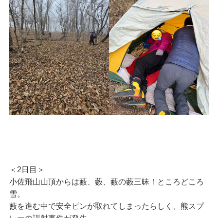
＜2日目＞
小佐飛山山頂からは藪、藪、藪の藪三昧！ところどころ
雪。
藪を進む中で安全ピンが取れてしまったらしく、熊スプ