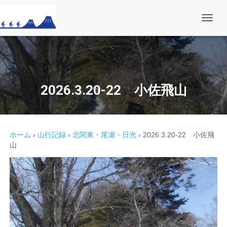
ナ
ビ
ゲ
ー
シ
ョ
ン
を
2026.3.20-22 小佐飛山
切
り
替
え
ホーム
›
山行記録
›
北関東・尾瀬・日光
›
2026.3.20-22 小佐飛
山