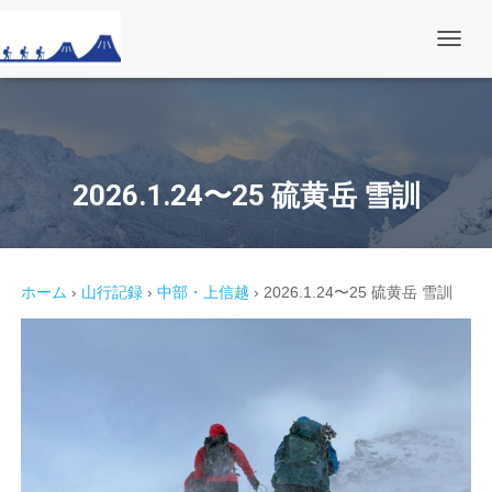
ナ
ビ
ゲ
ー
シ
ョ
ン
を
2026.1.24〜25 硫黄岳 雪訓
切
り
替
え
ホーム
›
山行記録
›
中部・上信越
›
2026.1.24〜25 硫黄岳 雪訓