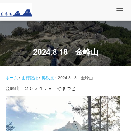
ナ
ビ
ゲ
ー
シ
ョ
ン
を
2024.8.18 金峰山
切
り
替
え
ホーム
›
山行記録
›
奥秩父
›
2024.8.18 金峰山
金峰山 ２０２４．８ やまづと