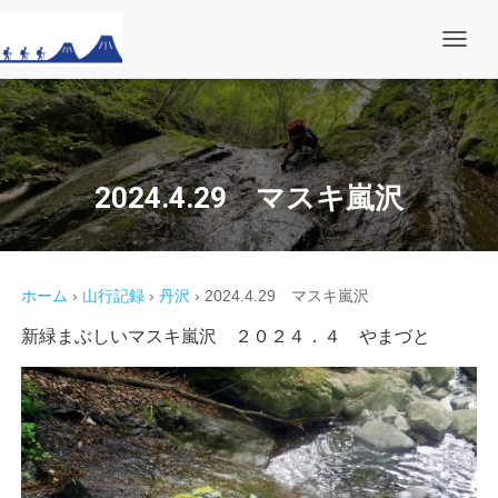
ナ
ビ
ゲ
ー
シ
ョ
ン
を
2024.4.29 マスキ嵐沢
切
り
替
え
ホーム
›
山行記録
›
丹沢
›
2024.4.29 マスキ嵐沢
新緑まぶしいマスキ嵐沢 ２０２４．４ やまづと