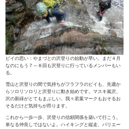
ピイの思い：やまづとの沢登りの始動が早い。まだ４月
なのにもう７～８回も沢登りに行っているメンバーもい
る。
雪山と沢登りの間で気持ちがフラフラのピイも、先週か
らソロリソロリと沢登りに動き始めです。マスキ嵐沢、
沢の新緑がとてもまぶしい。我々若葉マークもおそるお
そるだけど気持ちが昂ります。
これから一歩一歩、沢登りの信頼関係を築いて行こう。
単なる仲良しではないよ。ハイキングと縦走、バリエー