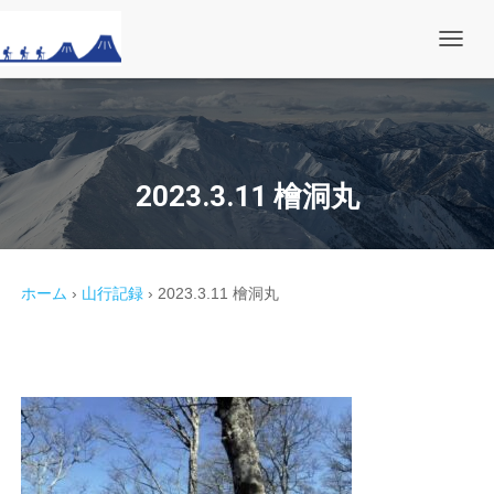
ナ
ビ
ゲ
ー
シ
ョ
ン
を
2023.3.11 檜洞丸
切
り
替
え
ホーム
›
山行記録
›
2023.3.11 檜洞丸