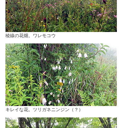
稜線の花畑。ワレモコウ
キレイな花。ツリガネニンジン（？）