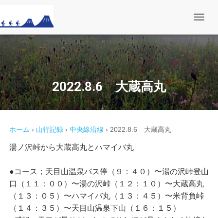
ナ
ビ
ゲ
ー
シ
ョ
ン
を
2022.8.6 大蔵高丸
切
り
替
え
ホーム
›
山行記録
›
中央線沿線
›
2022.8.6 大蔵高丸
湯ノ沢峠から大蔵高丸とハマイバ丸
●コース；天目山温泉バス停（９：４０）〜湯の沢峠登山
口（１１：００）〜湯の沢峠（１２：１０）〜大蔵高丸
（１３：０５）〜ハマイバ丸（１３：４５）〜米背負峠
（１４：３５）〜天目山温泉下山（１６：１５）