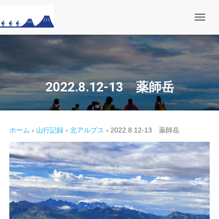
ナ
ビ
ゲ
ー
シ
ョ
ン
を
2022.8.12-13 薬師岳
切
り
替
え
ホーム
›
山行記録
›
北アルプス
›
2022.8.12-13 薬師岳