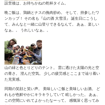
設営後は、お待ちかねの乾杯タイム。
晩ご飯は、鶏鍋とナスの挽肉炒め。 そして、持参したワ
ンカップ！ その名も『山の酒 大雪渓』 誕生日にこうし
て、みんなと一緒に山登りできるなんて。 あぁ、楽しい
なぁ。。 うれしいなぁ。。
山の緑と色とりどりのテント。 雲に透けた太陽の光と空
の青さ。 澄んだ空気。 少しの疲労感とここまで辿り着い
た充実感。
同期の笑顔と笑い声。 美味しいご飯と美味しいお酒。 ど
れもが色鮮やかにキラキラしていて 眩しかった。 あぁ、
この空間にいれてよかったなーって。 感慨深く思ってみ