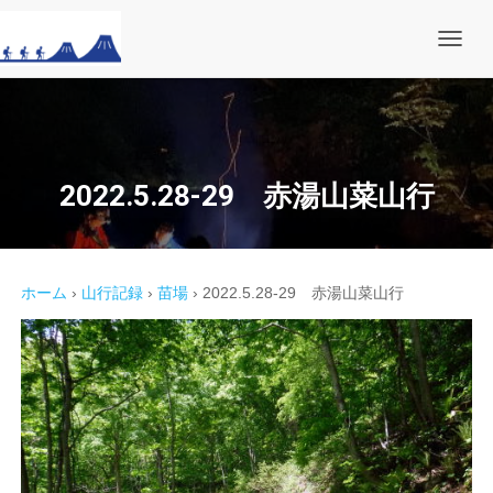
ナ
ビ
ゲ
ー
シ
ョ
ン
を
2022.5.28-29 赤湯山菜山行
切
り
替
え
ホーム
›
山行記録
›
苗場
›
2022.5.28-29 赤湯山菜山行