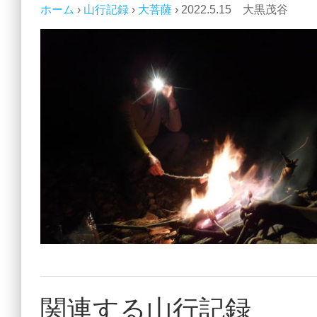
ホーム
›
山行記録
›
大菩薩
›
2022.5.15 大黒茂谷
関連する山行記録