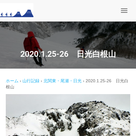
ナ
ビ
ゲ
ー
シ
ョ
ン
を
2020.1.25-26 日光白根山
切
り
替
え
ホーム
›
山行記録
›
北関東・尾瀬・日光
›
2020.1.25-26 日光白
根山