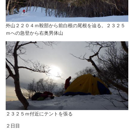
外山２２０４ｍ鞍部から前白根の尾根を辿る。２３２５
ｍへの急登から右奥男体山
２３２５ｍ付近にテントを張る
２日目