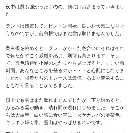
夜中は風も強かったものの、朝にはおさまっていきまし
た。
テントは残置して、ピストン開始。良いお天気になりそ
うなのですが、前白根ではまだ雲は取れませんでした。
奥白根を眺めると、グレーがかった色合いにそれはそれ
で何だかすごく威厳を感じ、期待も高まります。そし
て、五色沼避難小屋のあたりから見上げると、すごい急
斜面。あんなところを登るのか・・・と心配にもなりま
したが、強者たちのトレースは最強。あまり苦労するこ
ともなく登ることができました。
頂上でも雲はまだ取れませんでしたが、下り始めると、
みるみる雲が動き、晴れ間が現れはじめました。そこか
らは大展望。白い雪に青い空に、ダケカンバの薄茶色。
キラキラ輝く氷。雪山はやっぱりきれいです。