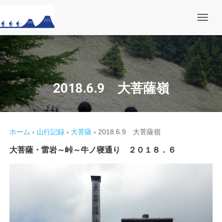
ナ
ビ
ゲ
ー
シ
ョ
ン
を
2018.6.9 大菩薩嶺
切
り
替
え
ホーム
›
山行記録
›
大菩薩
›
2018.6.9 大菩薩嶺
大菩薩・雷岩～峠～牛ノ寝通り ２０１８．６