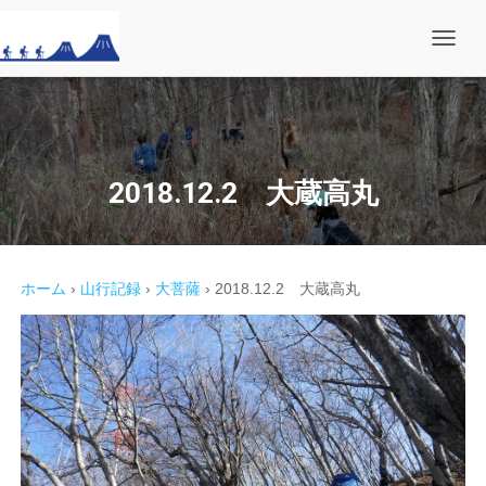
ナ
ビ
ゲ
ー
シ
ョ
ン
を
2018.12.2 大蔵高丸
切
り
替
え
ホーム
›
山行記録
›
大菩薩
›
2018.12.2 大蔵高丸