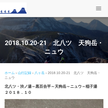
ナ
ビ
ゲ
ー
シ
ョ
ン
を
2018.10.20-21 北八ツ 天狗岳・
切
り
ニュウ
替
え
ホーム
›
山行記録
›
八ヶ岳
›
2018.10.20-21 北八ツ 天狗岳・
ニュウ
北八ツ・渋ノ湯～黒百合平～天狗岳～ニュウ～稲子湯
２０１８．１０