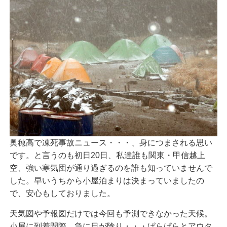
奥穂高で凍死事故ニュース・・・、身につまされる思い
です。と言うのも初日20日、私達誰も関東・甲信越上
空、強い寒気団が通り過ぎるのを誰も知っていませんで
した。早いうちから小屋泊まりは決まっていましたの
で、安心もしておりました。
天気図や予報図だけでは今回も予測できなかった天候。
小屋に到着間際、急に日が陰り・・・ぱらぱらとアウタ