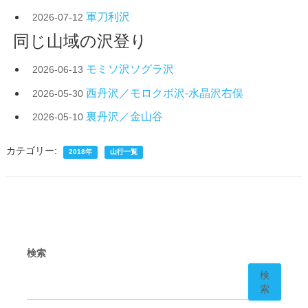
軍刀利沢
2026-07-12
同じ山域の沢登り
モミソ沢ソグラ沢
2026-06-13
西丹沢／モロクボ沢-水晶沢右俣
2026-05-30
裏丹沢／金山谷
2026-05-10
カテゴリー:
2018年
山行一覧
検索
検
索