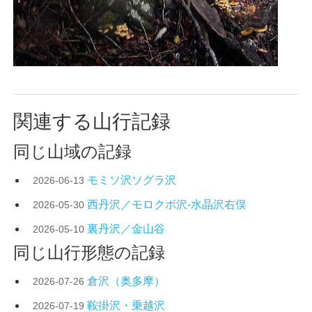
関連する山行記録
同じ山域の記録
モミソ沢ソグラ沢
2026-06-13
西丹沢／モロクボ沢-水晶沢右俣
2026-05-30
裏丹沢／金山谷
2026-05-10
同じ山行形態の記録
倉沢（奥多摩）
2026-07-26
鞍掛沢・乗越沢
2026-07-19