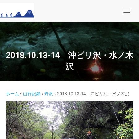
ナ
ビ
ゲ
ー
シ
ョ
ン
を
2018.10.13-14 沖ビリ沢・水ノ木
切
り
沢
替
え
ホーム
›
山行記録
›
丹沢
›
2018.10.13-14 沖ビリ沢・水ノ木沢