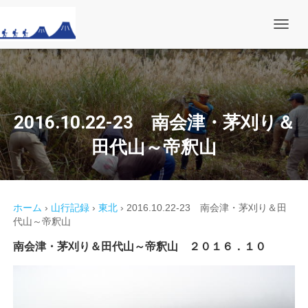
ナ
ビ
ゲ
ー
シ
ョ
ン
を
2016.10.22-23 南会津・茅刈り＆
切
り
田代山～帝釈山
替
え
ホーム
›
山行記録
›
東北
›
2016.10.22-23 南会津・茅刈り＆田
代山～帝釈山
南会津・茅刈り＆田代山～帝釈山 ２０１６．１０