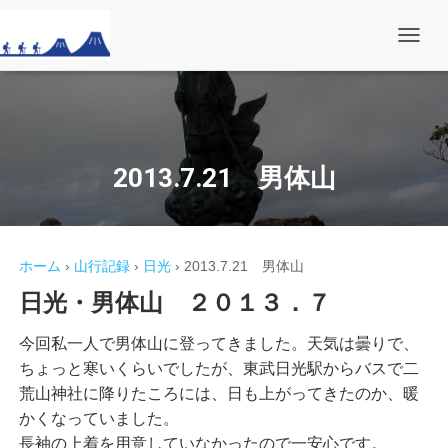
ナ
ビ
ゲ
ー
シ
ョ
ン
を
2013.7.21 男体山
切
り
替
え
ホーム
›
山行記録
›
日光
›
2013.7.21 男体山
日光・男体山 ２０１３．７
今回私一人で男体山に登ってきました。天気は曇りで、
ちょっと寒いくらいでしたが、東武日光駅からバスで二
荒山神社に降りたころには、日も上がってきたのか、暖
かくなっていました。
長袖の上着を用意していなかったので一安心です。