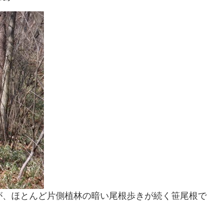
が、ほとんど片側植林の暗い尾根歩きが続く笹尾根で