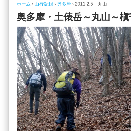
ホーム
›
山行記録
›
奥多摩
›
2011.2.5 丸山
奥多摩・土俵岳～丸山～槇